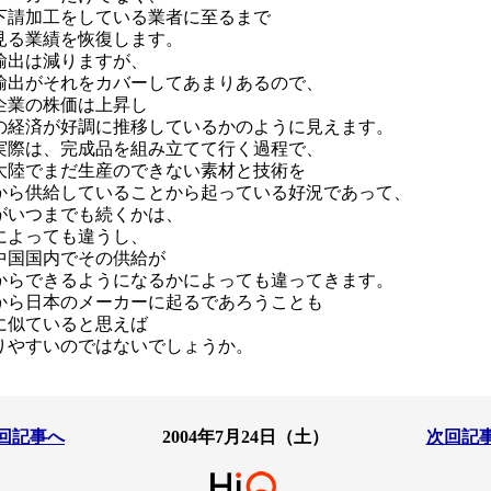
下請加工をしている業者に至るまで
見る業績を恢復します。
輸出は減りますが、
輸出がそれをカバーしてあまりあるので、
企業の株価は上昇し
の経済が好調に推移しているかのように見えます。
実際は、完成品を組み立てて行く過程で、
大陸でまだ生産のできない素材と技術を
から供給していることから起っている好況であって、
がいつまでも続くかは、
によっても違うし、
中国国内でその供給が
からできるようになるかによっても違ってきます。
から日本のメーカーに起るであろうことも
に似ていると思えば
りやすいのではないでしょうか。
回記事へ
2004年7月24日（土）
次回記