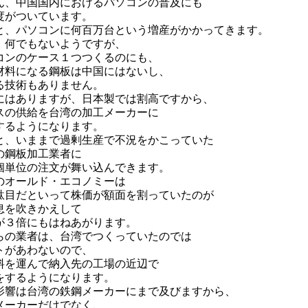
ん、中国国内におけるパソコンの普及にも
度がついています。
と、パソコンに何百万台という増産がかかってきます。
、何でもないようですが、
コンのケース１つつくるのにも、
材料になる鋼板は中国にはないし、
る技術もありません。
にはありますが、日本製では割高ですから、
スの供給を台湾の加工メーカーに
するようになります。
と、いままで過剰生産で不況をかこっていた
の鋼板加工業者に
個単位の注文が舞い込んできます。
のオールド・エコノミーは
駄目だといって株価が額面を割っていたのが
息を吹きかえして
が３倍にもはねあがります。
らの業者は、台湾でつくっていたのでは
トがあわないので、
料を運んで納入先の工場の近辺で
をするようになります。
影響は台湾の鉄鋼メーカーにまで及びますから、
メーカーだけでなく、