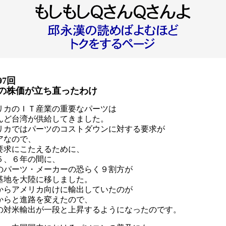
97回
の株価が立ち直ったわけ
リカのＩＴ産業の重要なパーツは
んど台湾が供給してきました。
リカではパーツのコストダウンに対する要求が
アなので、
要求にこたえるために、
５、６年の間に、
のパーツ・メーカーの恐らく９割方が
基地を大陸に移しました。
からアメリカ向けに輸出していたのが
からと進路を変えたので、
の対米輸出が一段と上昇するようになったのです。