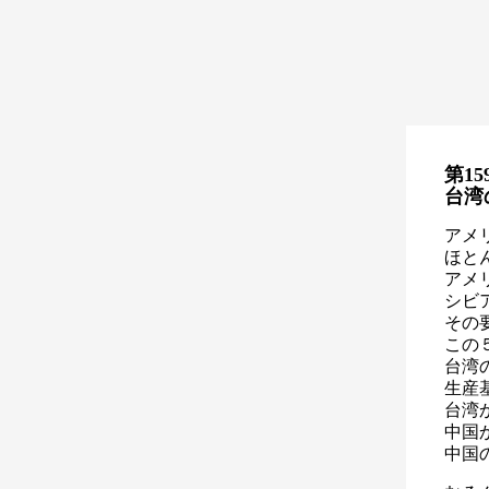
第15
台湾
アメ
ほと
アメ
シビ
その
この
台湾
生産
台湾
中国
中国