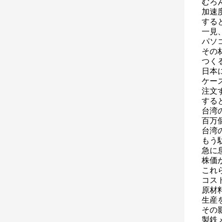
むろ
加速
する
一見
パソ
その
つく
日本
ケー
注文
する
台湾
百万
台湾
もう
急に
株価
これ
コス
原材
生産
その
製鉄