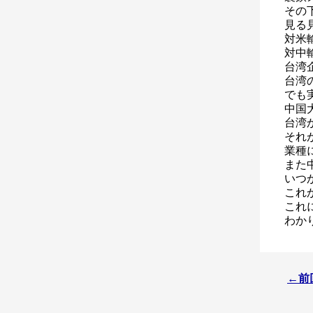
その
見る
対米
対中
台湾
台湾
でも
中国
台湾
それ
業種
また
いつ
これ
これ
わか
←前