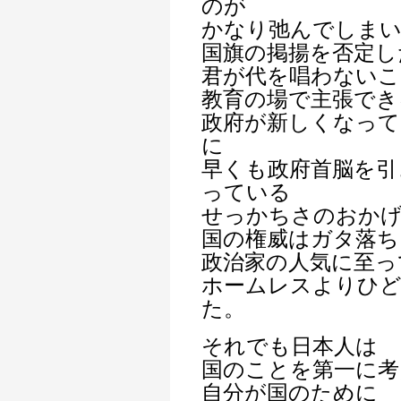
のが
かなり弛んでしま
国旗の掲揚を否定し
君が代を唱わないこ
教育の場で主張でき
政府が新しくなっ
に
早くも政府首脳を引
っている
せっかちさのおか
国の権威はガタ落ち
政治家の人気に至っ
ホームレスよりひ
た。
それでも日本人は
国のことを第一に考
自分が国のために