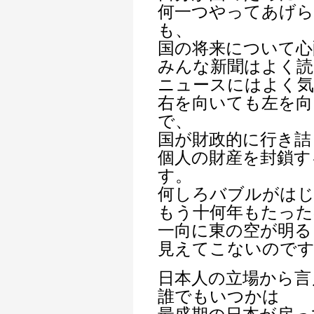
何一つやってあげ
も、
国の将来について心
みんな新聞はよく読
ニュースにはよく
右を向いても左を向
で、
国が財政的に行き詰
個人の財産を封鎖す
す。
何しろバブルがは
もう十何年もたった
一向に東の空が明る
見えてこないので
日本人の立場から言
誰でもいつかは