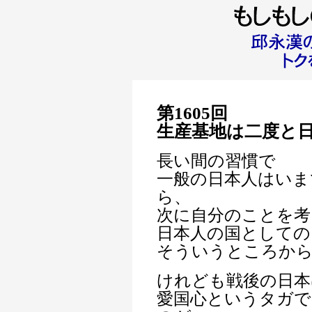
第1605回
生産基地は二度と
長い間の習慣で
一般の日本人はいま
ら、
次に自分のことを考
日本人の国としての
そういうところか
けれども戦後の日本
愛国心というタガ