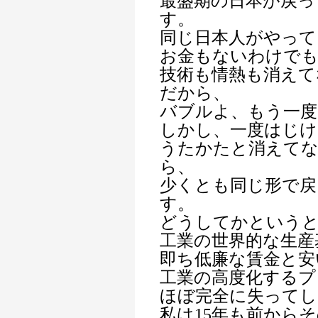
最盛期の日本が戻っ
す。
同じ日本人がやって
お金もないわけで
技術も情熱も消えて
だから、
バブルよ、もう一度
しかし、一度はじけ
うたかたと消えて
ら、
少くとも同じ形で
す。
どうしてかという
工業の世界的な生産
即ち低廉な賃金と安
工業の高度化するプ
ほぼ完全に失ってし
私は15年も前から