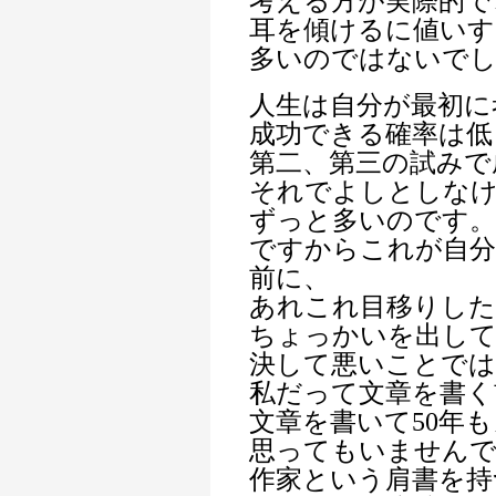
考える方が実際的で
耳を傾けるに値い
多いのではないで
人生は自分が最初に
成功できる確率は低
第二、第三の試みで
それでよしとしな
ずっと多いのです。
ですからこれが自分
前に、
あれこれ目移りした
ちょっかいを出し
決して悪いことで
私だって文章を書く
文章を書いて50年
思ってもいません
作家という肩書を持