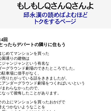
14回
とったらデパートの隣りに住もう
はじめてマンションを買った
公園通りの建物は
にジャンジャンという有名な
ダーグラウンド劇場のできたところでした。
の駐車場に借手がなく、
が売りたがっている話をききましたが、
にアンダーグラウンド劇場をつくればいいという
がまわらなかったので、
になって後悔したことがあります。
その上にマンションを買ったおかげで
考えつかないようなことを