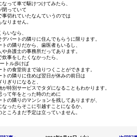
になって車で駆けつけてみたら、
が閉っていて
で事切れていたなんていうのでは
もなりません。
くらいなら、
そデパートの隣りに住んでもらうに限ります。
ートの隣りだから、歯医者もいるし、
人や弁護士の事務所だってあります。
で炊事をしたくなかったら、
メートル歩けば
ートの食堂街まで辿りつくことができます。
ートの隣りに住めば翌日が休みの前日は
ぎりぎりになると、
物が特別サービスでタダになることもわかります。
思って年をとった時のために
ートの隣りのマンションを残してありますが、
になったらそこに引越すことになるか、
のところまだ予定は立っていません。