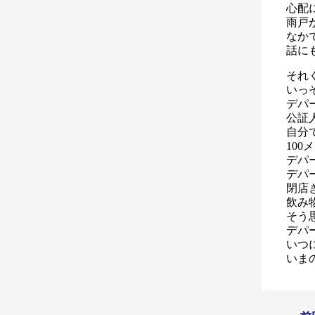
心配
雨戸
なか
話に
それ
いっ
デパ
公証
自分
100
デパ
デパ
閉店
飲み
そう
デパ
いつ
いま