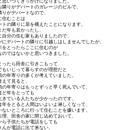
と思いつくきっかけになりました。
お隣りがデパートのガレージのビルで、
隣りがデパートなので、
に住むことは
ートの隣りに居を構えたことになります。
まだ年も若かったし、
に自分の住む家もありましたので、
がにデパートの隣りに引越しはしませんでしたが、
年をとったらここに住むのが
なのではないかと思いつきました。
とったら田舎に引きこもって
でもいじって暮らすのが理想だと
頃の年寄りの多くが考えていました。
考えて見ると、
頃の年寄りはもっとずっと早く死んでいて、
ほど年をとっても
生きている人たちが少かったのです。
は年をとると人間はいよいよ淋しくなって、
いないところに行って住むことを嫌います。
矢理、田舎の家に閉じ込めておいて、
から子供たちが電話をしても
さんが電話に出て来ない、