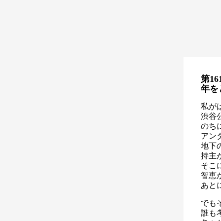
第16
年を
私が
渋谷
のち
アン
地下
持主
そこ
智恵
あと
でも
誰も