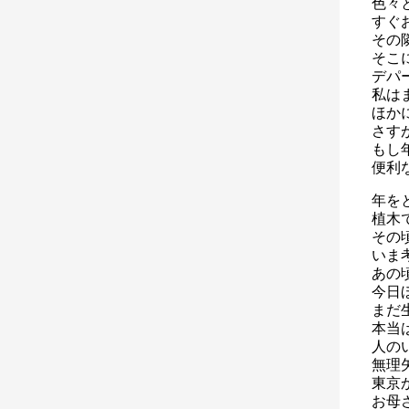
色々
すぐ
その
そこ
デパ
私は
ほか
さす
もし
便利
年を
植木
その
いま
あの
今日
まだ
本当
人の
無理
東京
お母