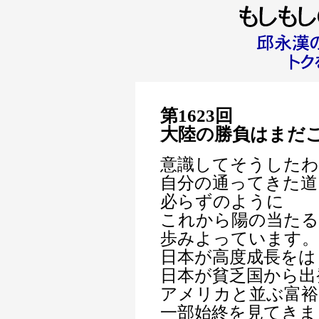
第1623回
大陸の勝負はまだ
意識してそうした
自分の通ってきた道
必らずのように
これから陽の当た
歩みよっています。
日本が高度成長をは
日本が貧乏国から出
アメリカと並ぶ富裕
一部始終を見てきま