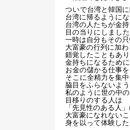
ついで台湾と韓国に
台湾に帰るようにな
台湾の人たちが金持
目の当りにしました
一時は自分もその只
大富豪の行列に加わ
錯覚したこともあり
金持ちになるため
お金の儲かる仕事を
そこに全精力を集中
脇目をふらないよ
私のように世の中の
目移りのする人は
「先見性のある人」
大富豪になれないこ
身を以って体験した