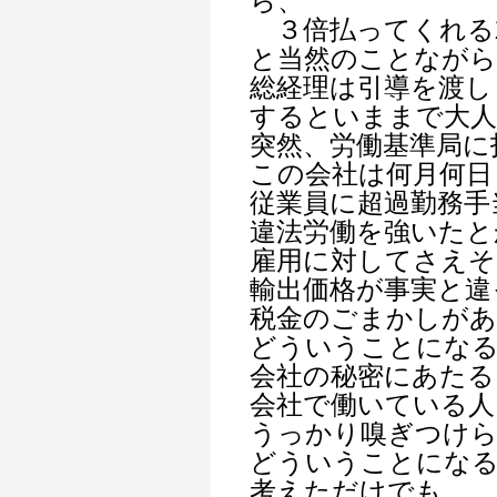
ら、
３倍払ってくれる
と当然のことながら
総経理は引導を渡し
するといままで大
突然、労働基準局に
この会社は何月何日
従業員に超過勤務手
違法労働を強いたと
雇用に対してさえそ
輸出価格が事実と違
税金のごまかしが
どういうことにな
会社の秘密にあたる
会社で働いている人
うっかり嗅ぎつけ
どういうことにな
考えただけでも