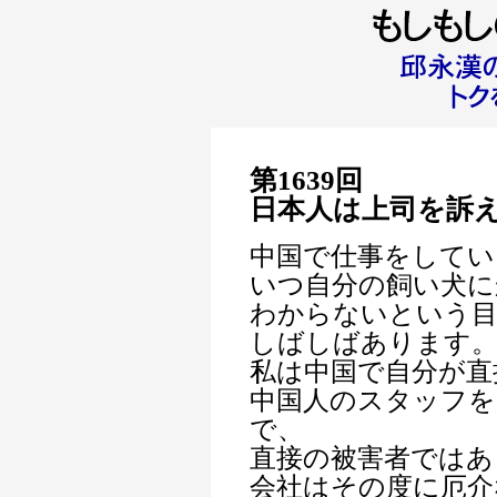
第1639回
日本人は上司を訴
中国で仕事をしてい
いつ自分の飼い犬に
わからないという
しばしばあります
私は中国で自分が直
中国人のスタッフを
で、
直接の被害者ではあ
会社はその度に厄介