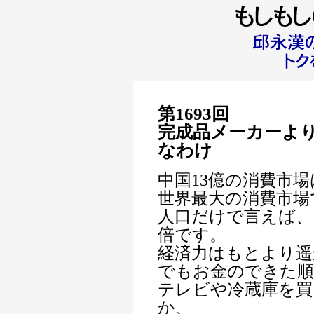
第1693回
完成品メーカーよ
なわけ
中国13億の消費市
世界最大の消費市場
人口だけで言えば、
倍です。
経済力はもとより遥
でもお金のできた順
テレビや冷蔵庫を
か、