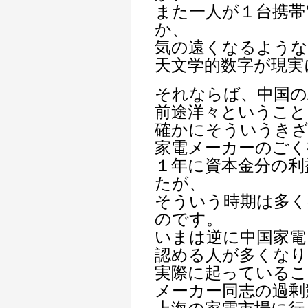
また一人が１台携帯
か、
気の遠くなるような
天文学的数字が現実
それならば、中国の
前途洋々ということ
確かにそういうき
家電メーカーのごく
１年に資本金分の利
たが、
そういう時期は多く
のです。
いまは逆に中国家電
認める人が多くなり
実際に起っているこ
メーカー同志の過剰