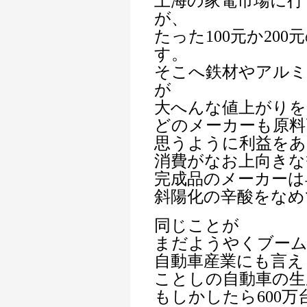
上海の家電市場に行
が、
たった100元か20
す。
そこへ鉄材やアル
が
大へんな値上がりを
どのメーカーも原料
思うように利益を
消費がなお上向きな
完成品のメーカーは
斜陽化の辛酸をなめ
同じことが
まだようやくブー
自動車産業にも言え
ことしの自動車の生
もしかしたら600