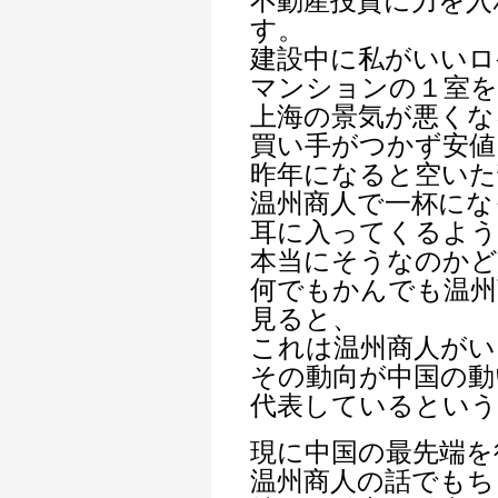
不動産投資に力を入
す。
建設中に私がいいロ
マンションの１室を
上海の景気が悪くな
買い手がつかず安値
昨年になると空いた
温州商人で一杯にな
耳に入ってくるよ
本当にそうなのか
何でもかんでも温州
見ると、
これは温州商人がい
その動向が中国の動
代表しているとい
現に中国の最先端を
温州商人の話でもち