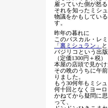
雇っていた側が怒る
それを知ったミシュ
物議をかもしてい
す。
昨年の暮れに
このパスカル・レ
「裏ミシュラン」
と
バジリコという出版
（定価1300円＋税）
本屋の店頭で見かけ
その晩のうちに午前
りました。
もう30何年もミシ
何十回となくヨーロ
かねてから疑問に思
って、