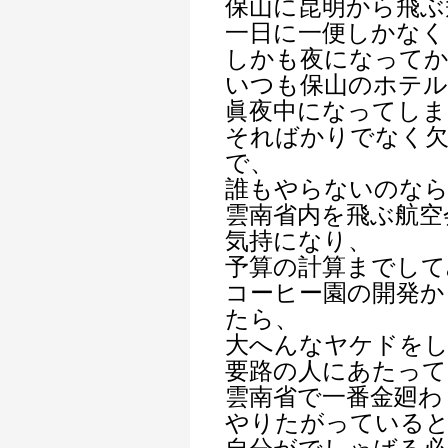
保山に昆明から飛ぶ
一日に一便しかなく
しかも夜になって
いつも保山のホテ
眞夜中になってしま
そればかりでなく
で、
誰もやらないのな
雲南省内を飛ぶ航空
気持になり、
予算の計算までして
コーヒー園の開発か
たら、
大へんなヤケドを
要路の人にあたって
雲南省で一番金廻わ
やりたがっている