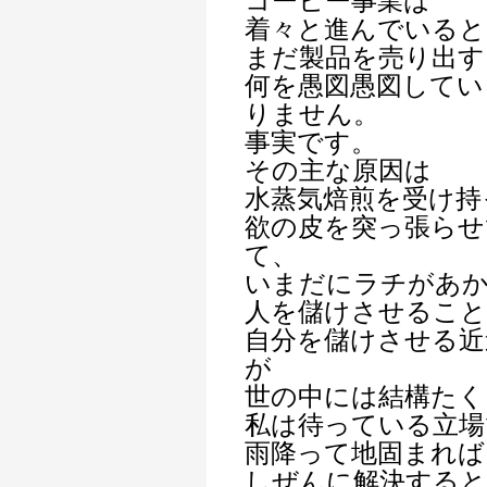
コーヒー事業は
着々と進んでいると
まだ製品を売り出す
何を愚図愚図してい
りません。
事実です。
その主な原因は
水蒸気焙煎を受け持
欲の皮を突っ張らせ
て、
いまだにラチがあ
人を儲けさせるこ
自分を儲けさせる近
が
世の中には結構たく
私は待っている立場
雨降って地固まれば
しぜんに解決すると