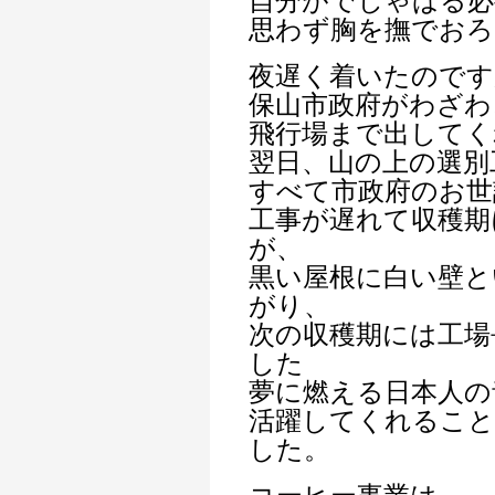
自分がでしゃばる必
思わず胸を撫でおろ
夜遅く着いたのです
保山市政府がわざわ
飛行場まで出してく
翌日、山の上の選別
すべて市政府のお世
工事が遅れて収穫期
が、
黒い屋根に白い壁と
がり、
次の収穫期には工場
した
夢に燃える日本人の
活躍してくれること
した。