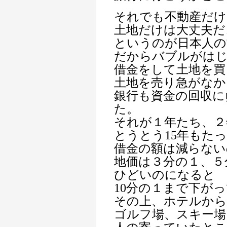
それでも不動産だけ
土地だけは大丈夫だ
というのが日本人の
だからバブルがは
借金をして土地を買
土地を売り急がなか
銀行も資金の回収に
た。
それが１年たち、２
とうとう15年もた
借金の額は減らない
地価は３分の１、５
ひどいのになると
10分の１まで下が
その上、ホテルか
ゴルフ場、スキー場