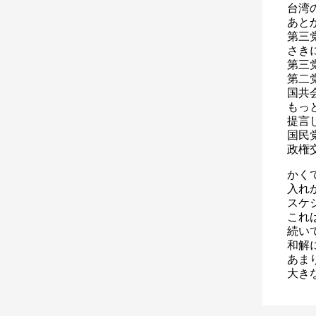
台湾
あと
第三
さき
第三
第二
国共
もっ
提言
国民
政権
かく
入れ
スケ
これ
続い
和解
あま
大き