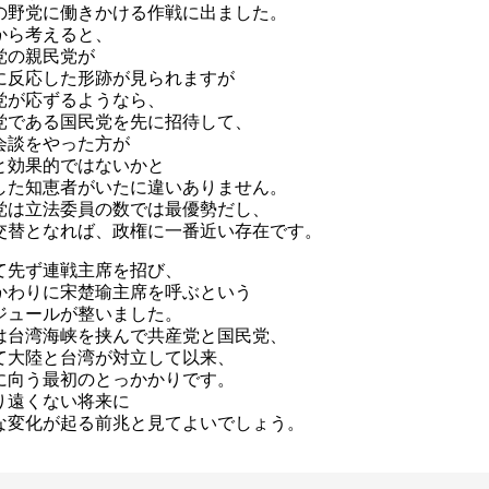
の野党に働きかける作戦に出ました。
から考えると、
党の親民党が
に反応した形跡が見られますが
党が応ずるようなら、
党である国民党を先に招待して、
会談をやった方が
と効果的ではないかと
した知恵者がいたに違いありません。
党は立法委員の数では最優勢だし、
交替となれば、政権に一番近い存在です。
て先ず連戦主席を招び、
かわりに宋楚瑜主席を呼ぶという
ジュールが整いました。
は台湾海峡を挟んで共産党と国民党、
て大陸と台湾が対立して以来、
に向う最初のとっかかりです。
り遠くない将来に
な変化が起る前兆と見てよいでしょう。