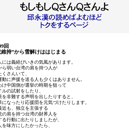
99回
状維持”から雪解けははじまる
人には義経びいきの気風があります。
から弱い台湾の肩を持つ人が
たくさんいて、
運動に声援を送る人も少くはありません。
わけ中国側が選挙の時期を狙って
イルの試射をしたり、
派を非難する声明を出したりすると、
果になったり応援団を元気づけたりします。
最近も、独立を主張する
党の肩を持つ台湾の財界人を
する行動に出たりしましたが、
人を味方にしたかったら、