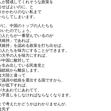
人が賛成してくれそうな政策を
出せばよいのに、と
りかかわりのない私まで
いらしてしまいます。
がに、中国のトップの人たちも
ついたのでしょう。
の人たちが一番望んでいるのが
状維持」であれば、
状維持」を認める政策を打ち出せば、
の人たちを味方にすることができます。
の大半の人を味方にすれば、
が中国に敵対して
を生み出している民進党と
扁総統から離反します。
は大陸と違って
で議員や総統を選出する国ですから、
率が低下すれば、
が大あわてにあわてて、
の手直しをしなければならなくなります。
まで考えたかどうかはわかりませんが、
は先ず