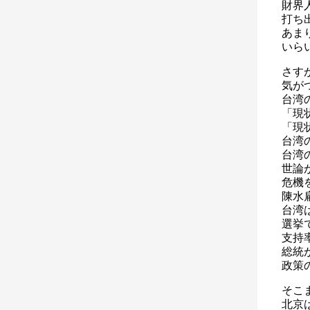
財界
打ち
あま
いら
さす
気が
台湾
「現
「現
台湾
台湾
世論
危機
陳水
台湾
選挙
支持
総統
政策
そこ
北京