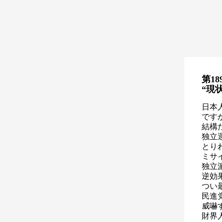
第18
“現
日本
です
結構
独立
とり
ミサ
独立
逆効
つい
民進
威嚇
財界