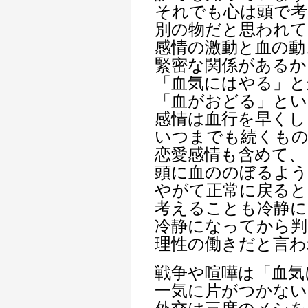
それでも心は頭で考
別の物だと思われて
感情の激動と血の動
緊密な関係があるか
「血気にはやる」と
「血がおどる」とい
感情は血行を早くし
いつまでも続くも
恋愛感情も含めて、
頭に血ののぼるよ
やがて正常に戻ると
考えることも冷静に
冷静になってから判
理性の働きだと言わ
戦争や喧嘩は「血気
一気に片がつかない