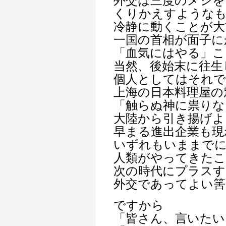
外交は三度のメシを
くりかえすような
冷静に動くことが大
一国の首相が面子に
「血気にはやる」こ
当然、後始末に往生
個人としてはそれ
上海の日本料理屋の
「触らぬ神に祟りな
大陸から引き揚げよ
早まる進出企業も現
いずれもいままで
人類がやってきた
次の時代にプラス
外交であってよい筈
ですから
「皆さん、言いたい