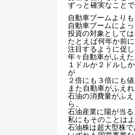
ずっと確実なことで
自動車ブームよりも
自動車ブームによっ
投資の対象としては
たとえば何年か前に
注目するように促し
年々自動車がふえた
１ドルか２ドルしか
が
２倍にも３倍にも値
また自動車がふえれ
石油の消費量がふえ
ら、
石油産業に陽が当る
私にもそのことは
石油株は超大型株で