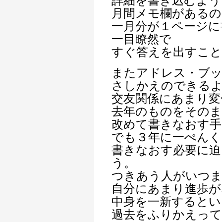
詳細を書き込むよう
月間メモ欄があるの
一月分が１ページに
一目瞭然で
すぐ答えを出すこ
またアドレス・ブ
さしかえのできる
交友関係にあまり変
去年のものをその
改めて書きなおす手
でも３年に一ぺんく
書きなおす必要に迫
う。
つきあう人がいつ
自分にあまり進歩が
中身を一新するとい
過去をふりかえって