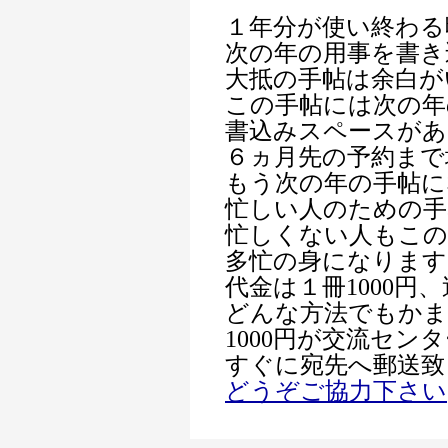
１年分が使い終わる
次の年の用事を書き
大抵の手帖は余白が
この手帖には次の年
書込みスペースがあ
６ヵ月先の予約まで
もう次の年の手帖に
忙しい人のための手
忙しくない人もこの
多忙の身になります
代金は１冊1000円
どんな方法でもか
1000円が交流セン
すぐに宛先へ郵送致
どうぞご協力下さい