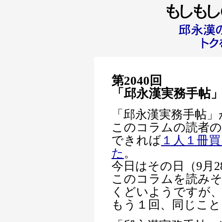
第2040回
「邱永漢実務手帖
「邱永漢実務手帖」
このコラムの読者の
できれば
１人１冊買
た
。
今日はその日（9月2
このコラムを読み
くどいようですが
もう１回、同じこと