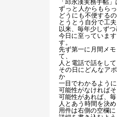
「邱永漢実務手帖」
ずっと人からもら
どうにも不便するの
とうとう自分で工夫
以来、毎年少しずつ
今日に至っています
す。
先ず第一に月間メモ
て、
人と電話で話をして
その日にどんなア
か
一目でわかるよう
可能性がなければそ
可能性があれば、毎
人とあう時間を決め
用件は右側の空欄に