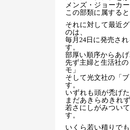
メンズ・ジョーカー
この部類に属すると
それに対して最近グ
のは、
毎月24日に発売さ
す。
部厚い順序からあげ
先ず主婦と生活社の
モ」
そして光文社の「ブ
す。
いずれも頭が禿げた
まだあきらめきれ
若さにしがみついて
す。
いくら若い積りでも