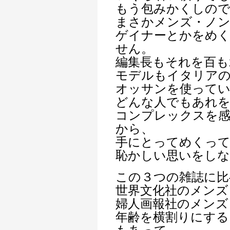
もう包みかくしので
まさかメンズ・ノ
ゲイナーとかをめ
せん。
編集長もそれを百も
モデルもイタリア
オッサンを使って
どんな人でもあれ
コンプレックスを
から、
手にとってめくっ
恥かしい思いをし
この３つの雑誌に比
世界文化社のメンズ
婦人画報社のメンズ
年齢を横割りにする