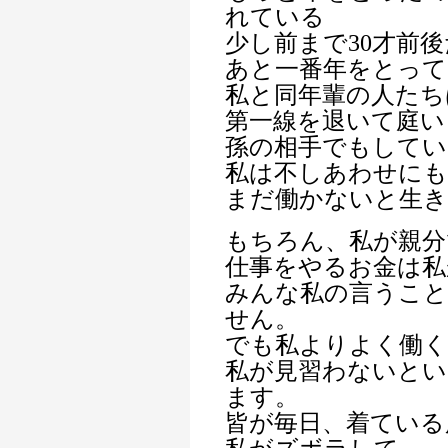
れている
少し前まで30才前
あと一番年をとって
私と同年輩の人たち
第一線を退いて庭い
孫の相手でもしてい
私は不しあわせにも
まだ働かないと生
もちろん、私が親分
仕事をやるお金は私
みんな私の言うこ
せん。
でも私よりよく働く
私が見習わないと
ます。
皆が毎日、着ている