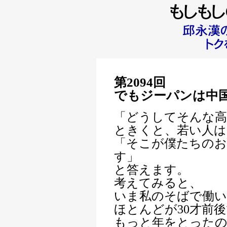
第2094回
でもジーパンは中国
「どうしてそんな高
ときくと、若い人は
「そこが僕たちの
す」
と答えます。
考えてみると、
いま私のそばで働
ほとんどが30才前
もっと年をとったの