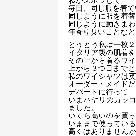
私がズボラして
毎日、同じ服を着て
同じように服を着替
同じように動きま
年寄り臭いことなど
とうとう私は一枚２
イタリア製の肌着を
その上から着るワ
上から３つ目まで
私のワイシャツは英
オーダー・メイドだ
デパートに行って
いまハヤリのカッ
ました。
いくら高いのを買
いままで使ってい
高くはありませんか