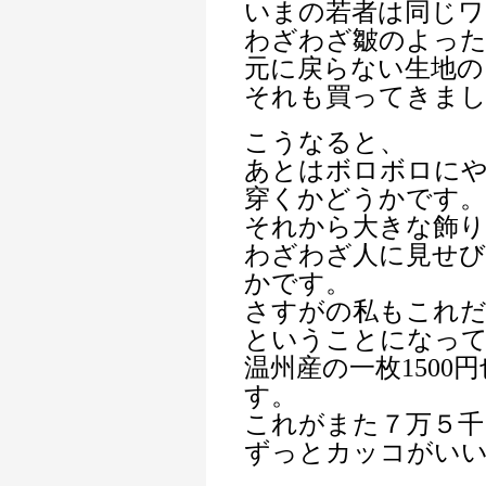
いまの若者は同じ
わざわざ皺のよっ
元に戻らない生地の
それも買ってきま
こうなると、
あとはボロボロに
穿くかどうかです。
それから大きな飾
わざわざ人に見せ
かです。
さすがの私もこれ
ということになっ
温州産の一枚150
す。
これがまた７万５千
ずっとカッコがい