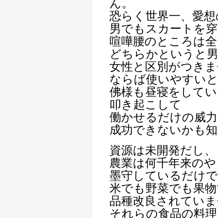
ん。
恐らく世界一、愛想
男でもスカートを
喧嘩腰のところは全
どちらかというと男
女性と区別がつきま
ならば使いやすい
佛様も昼寝をしてい
叩き起こして
働かせるだけの威力
成功できないかも知
資源は未開発だし、
農業は何千年来のや
墨守しているだけで
米でも野菜でも果物
品種改良されていま
それらの食品の料理