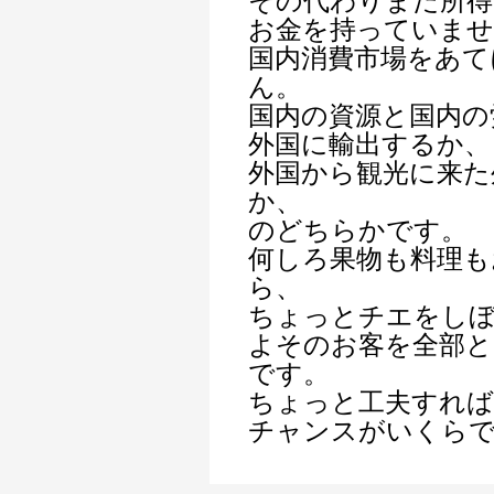
その代わりまだ所得
お金を持っていませ
国内消費市場をあて
ん。
国内の資源と国内の
外国に輸出するか、
外国から観光に来た
か、
のどちらかです。
何しろ果物も料理も
ら、
ちょっとチエをし
よそのお客を全部
です。
ちょっと工夫すれば
チャンスがいくら