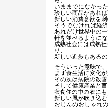
ら、
いままでになかっ
珍しい商品があれば
新しい消費意欲を刺
そうでなければ経済
あれだけ世界中の一
軒を並べるように
成熟社会には成熟社
り、
新しい進歩もあるの
そういった意味で、
まず食生活に変化が
その次は病院の改善
そして健康産業と言
衣食住の中の衣にも
新しい風が吹き込む
おじんのおしゃれ