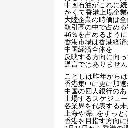
中国石油がこれに続
かくて香港上場企業
大陸企業の時価は全
取引高の中で占める
46％を占めるよう
香港市場は香港経済
中国経済全体を
反映する方向に向っ
過言ではありません
ことしは昨年から
香港集中に更に加速
中国の四大銀行のあ
上場するスケジュー
各業界を代表する未
上海や深
をすっと
香港を目指す方向に