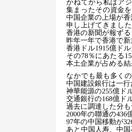
かねてから私はアジ
集まったその資金を
中国企業の上場が香
申し上げてきました
香港の新聞が報ずる
昨年一年で香港で新
香港ドル1915億ド
その78％にあたる1
本土企業が占める結
なかでも最も多くの
中国建設銀行は一行
神華能源の255億ド
交通銀行の168億
過去に調達した分も
2000年の聯通の43
97年の中国移動が3
あと中国人寿、中国