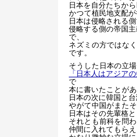
日本を自分たちから
かつて植民地支配が
日本は侵略される側
侵略する側の帝国主
で、
ネズミの方ではな
です。
そうした日本の立場
「日本人はアジアの
で
本に書いたことが
日本の次に韓国と台
やがて中国がまたそ
日本はその先輩格と
それとも前科を問わ
仲間に入れてもら