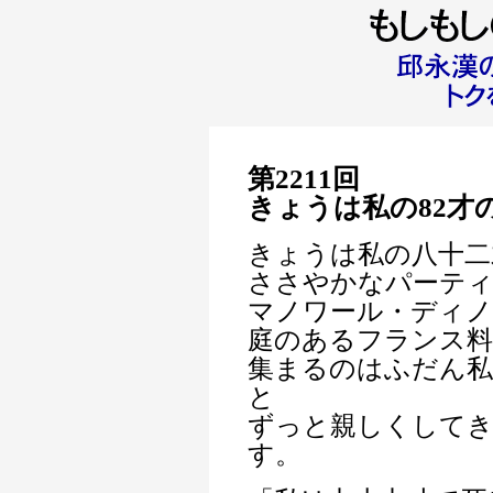
第2211回
きょうは私の82才
きょうは私の八十二
ささやかなパーティ
マノワール・ディ
庭のあるフランス料
集まるのはふだん私
と
ずっと親しくして
す。