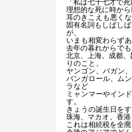
「私は七十七才で死
理想的な死に時から
耳のきこえも悪くな
固有名詞もしばしば
が、
いまも相変わらず
去年の暮れからでも
北京、上海、成都、
りのこと、
ヤンゴン、パガン、
バンガロール、ムン
ラなど
ミャンマーやイン
す。
きょうの誕生日をす
珠海、マカオ、香港
これは相続税を全廃