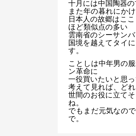
十月には中国陶器の
また年の暮れにか
日本人の故郷はここ
ほど類似点の多い
雲南省のシーサンバ
国境を越えてタイに
す。
ことしは中年男の服
ン革命に
一役買いたいと思っ
考えて見れば、ど
世間のお役に立て
ね。
でもまだ元気なので
で。