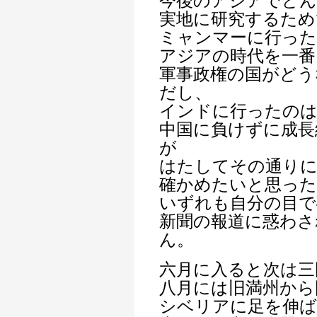
今後のアジアでどん
実地に研究するため
ミャンマーに行っ
アジアの時代を一番
軍事政権の国がどう
だし、
インドに行ったの
中国に負けずに成長
が
はたしてその通りに
確かめたいと思っ
いずれも自分の目で
新聞の報道に惑わさ
ん。
六月に入ると次は三
八月には旧満州から
シベリアに足を伸ば