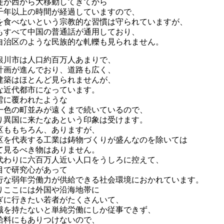
徒が西から大移動してきてから
千年以上の時間が経過していますので、
を食べないという宗教的な習慣は守られていますが、
もすべて中国の普通話が通用しており、
自治区のような民族的な軋轢も見られません。
銀川市は人口約百万人あまりで、
計画が進んでおり、道路も広く、
建築はほとんど見られませんが、
な近代都市になっています。
雪に覆われたような
一色の町並みが遠くまで続いているので、
り異国に来たなあという印象は受けます。
区ももちろん、ありますが、
区を代表する工業は鋳物づくりが盛んなのを除いては
て見るべき物はありません。
代わりに六百万人近い人口をうしろに控えて、
目で研究心があって
行な弱年労働力が供給できる社会環境におかれています。
りここには外国や沿海地帯に
ぎに行きたい若者がたくさんいて、
職を持たないと単純労働にしか従事できず、
給料にもありつけないので、