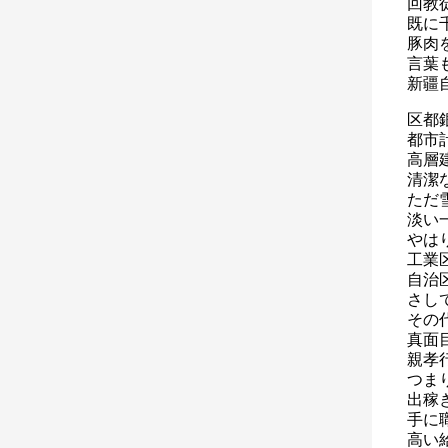
回教
既に
豚肉
言葉
新疆
区都
都市
高層
清潔
ただ
淡い
やは
工業
自治
さし
その
真面
親孝
つま
出稼
手に
高い