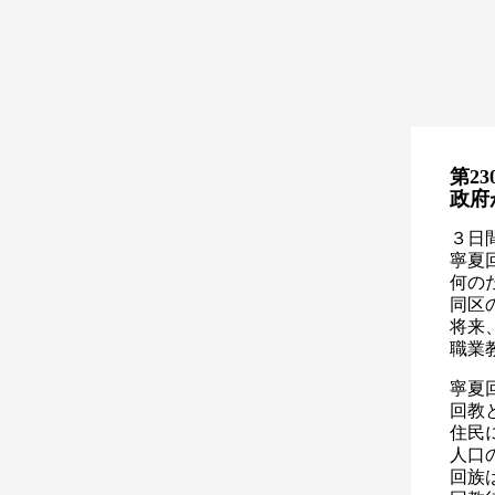
第23
政府
３日
寧夏
何の
同区
将来
職業
寧夏
回教
住民
人口
回族