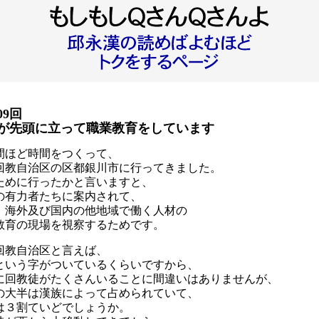
09回
が先頭に立って職業教育をしています
間ほど時間をつくって、
回教自治区の区都銀川市に行ってきました。
ために行ったかと言いますと、
の有力者たちに案内されて、
、海外及び国内の他地域で働く人材の
教育の現場を視察するためです。
回教自治区と言えば、
という字がついているくらいですから、
に回教徒がたくさんいることに間違いはありませんが、
の大半は漢族によって占められていて、
は３割ていどでしょうか。