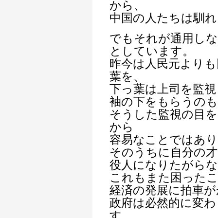
から、
中国の人たちは馴れ
でもそれが通用しな
としています。
昨今は人民元よりも
葉を、
下っ葉は上司を監視
袖の下をもらうのも
そうした監視の目
から
容易なことではあり
そのうちに自分の才
役人になりたがら
これもまた困ったこ
経済の発展に拍車が
政府は必然的に変わ
す。