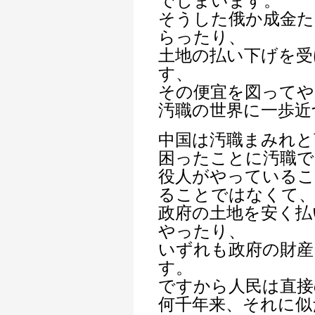
でしまいます。
そうした俄か成金た
らったり、
土地の払い下げを受
す、
その便宜を図ってや
汚職の世界に一歩近
中国は汚職まみれと
困ったことに汚職で
役人がやっているこ
ることではなくて
政府の土地を安く払
やったり、
いずれも政府の財産
す。
ですから人民は直接
何千年来、それに似