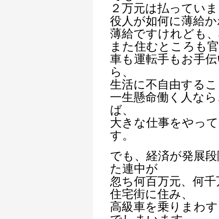
２万元は払っていま
役人が如何に薄給か
薄給ですけれども、
また住むところも官
車も運転手もお手伝
ら、
生活に不自由するこ
一生懸命働く人なら
ば、
大きな仕事をやって
す。
でも、経済が発展段
た連中が
忽ち何百万元、何千
住宅街に住み、
高級車を乗りまわす