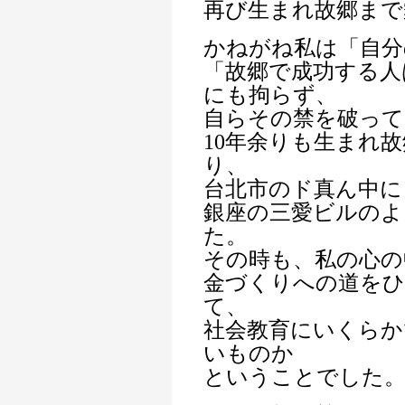
再び生まれ故郷まで
かねがね私は「自分
「故郷で成功する人
にも拘らず、
自らその禁を破って
10年余りも生まれ
り、
台北市のド真ん中に
銀座の三愛ビルのよ
た。
その時も、私の心の
金づくりへの道を
て、
社会教育にいくらか
いものか
ということでした