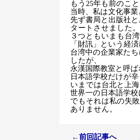
もう25年も前のこ
当時、私は文化事業
先ず書局と出版社と
タートさせました。
３つともいまも台湾
「財訊」という経済
台湾中の企業家たち
したが、
永漢国際教室と呼ば
日本語学校だけが辛
いまでは台北と上海
世界一の日本語学校
でもそれは私の失敗
ありません。
←前回記事へ