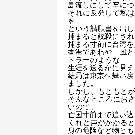
島流しにして牢につ
それに反発して私は
を」
という請願書を出し
捕まると銃殺にされ
捕まる寸前に台湾を
香港であわや「風と
トラーのような
生涯を送るかに見え
結局は東京へ舞い戻
ました。
しかし、もともと
そんなところにお
いので、
亡国寸前まで追い込
くれと声がかかる
身の危険など物とも