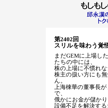
第2402回
スリルを味わう覚
まだGEMに上場し
たちの中には、
株の上場に不慣れな
株主の扱い方にも無
ん。
上海棟華の董事長が
で、
俄かにお金が儲かり
設備不足を解決する