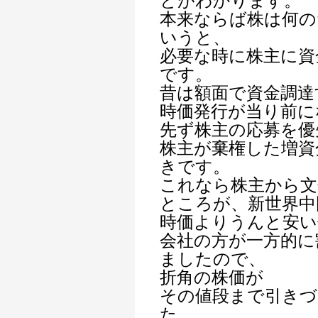
とがわかります。
本来ならば株は何の
いうと、
必要な時に株主に資
です。
昔は額面で資金調達
時価発行が当り前に
先ず株主の応募を優
株主が棄権した増資
きです。
これなら株主から文
ところが、新世界中
時価よりうんと安い
会社の方が一方的に
ましたので、
折角の株価が
その値段まで引き
た。