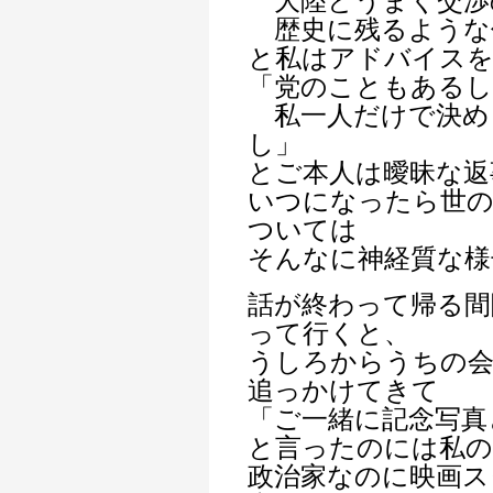
大陸とうまく交渉
歴史に残るような
と私はアドバイス
「党のこともあるし
私一人だけで決め
し」
とご本人は曖昧な返
いつになったら世
ついては
そんなに神経質な様
話が終わって帰る間
って行くと、
うしろからうちの
追っかけてきて
「ご一緒に記念写真
と言ったのには私
政治家なのに映画ス