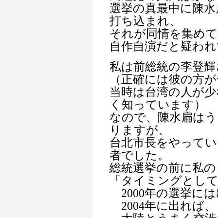
選挙の真最中に陳水
打ち込まれ、
それが同情を集めて
自作自演だと疑われ
私は前総統の李登輝
（正確には彼の方が
当時は台湾の人が少
く知っています）
なので、陳水扁はう
りますが、
台北市長をやってい
者でした。
総統選挙の前に私の
「タイミングとし
2000年の選挙に
2004年に出れば、