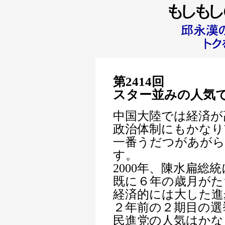
第2414
回
スター並みの人気
中国大陸では経済が
政治体制にもかなり
一番うだつがあがら
す。
2000年、陳水扁総
既に６年の歳月がた
経済的には大した進
２年前の２期目の選
民進党の人気はかな