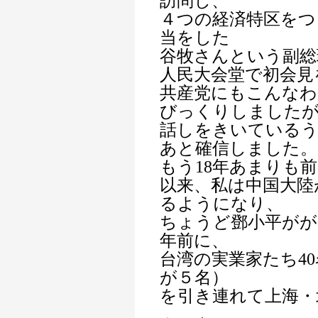
訪問し、
４つの経済特区をつ
当をした
谷牧さんという副総
人民大会堂で初会見
共産党にもこんな
びっくりしました
話しをきいているう
あと確信しました。
もう18年あまりも
以来、私は中国大陸
るようになり、
ちょうど鄧小平がが
年前に、
台湾の実業家たち4
が５名）
を引き連れて上海・