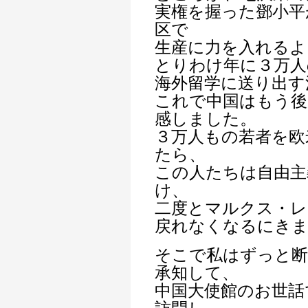
実権を握った鄧小平
区で
生産に力を入れるよ
とりわけ年に３万人
海外留学に送り出す
これで中国はもう後
感しました。
３万人もの若者を欧
たら、
この人たちは自由主
け、
二度とマルクス・レ
戻れなくなるにき
そこで私はずっと断
承知して、
中国大使館のお世話