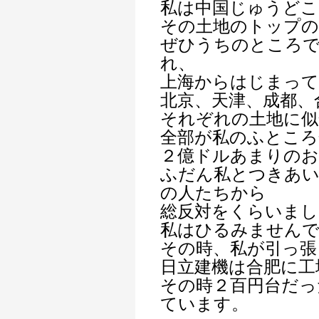
私は中国じゅうどこ
その土地のトップ
ぜひうちのところ
れ、
上海からはじまって
北京、天津、成都、
それぞれの土地に似
全部が私のふところ
２億ドルあまりのお
ふだん私とつきあい
の人たちから
総反対をくらいまし
私はひるみません
その時、私が引っ張
日立建機は合肥に工
その時２百円台だっ
ています。