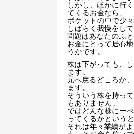
しかし、ほかに行
てくるお金なら、
ポケットの中で少々
しばらく我慢をして
問題はあなたのふ
お金にとって居心
うかです。
株は下がっても、し
ます。
元へ戻るどころか
ます。
そういう株を持って
もありません。
ではどんな株に一ぺ
ってくるかという
それは年々業績がよ