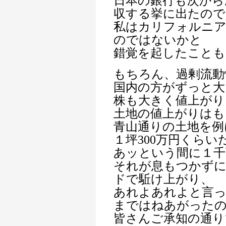
日本の銀行も次から
収する挙に出たので
私はカリフォルニア
のではないかと
錯覚を起したことも
もちろん、過剰流動
国内の方がずっと大
株も大きく値上がり
土地の値上がりはも
青山通りの土地を例
１坪300万円くらい
あッという間に１千
それが息もつかずに
ドで駈け上がり、
あれよあれよと言っ
まではねあがった
皆さんご承知の通り