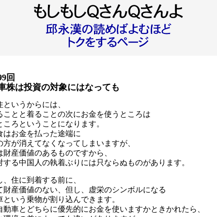
99回
車株は投資の対象にはなっても
住というからには、
ることと着ることの次にお金を使うところは
ところということになります。
食はお金を払った途端に
の方が消えてなくなってしまいますが、
は財産価値のあるものですから、
対する中国人の執着ぶりには只ならぬものがあります。
し、住に到着する前に、
て財産価値のない、但し、虚栄のシンボルになる
車という乗物が割り込んできます。
自動車とどちらに優先的にお金を使いますかときかれたら、