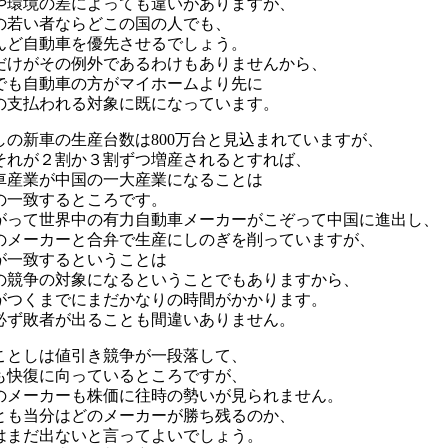
や環境の差によっても違いがありますが、
の若い者ならどこの国の人でも、
んど自動車を優先させるでしょう。
だけがその例外であるわけもありませんから、
でも自動車の方がマイホームより先に
の支払われる対象に既になっています。
しの新車の生産台数は800万台と見込まれていますが、
それが２割か３割ずつ増産されるとすれば、
車産業が中国の一大産業になることは
の一致するところです。
がって世界中の有力自動車メーカーがこぞって中国に進出し、
のメーカーと合弁で生産にしのぎを削っていますが、
が一致するということは
の競争の対象になるということでもありますから、
がつくまでにまだかなりの時間がかかります。
必ず敗者が出ることも間違いありません。
ことしは値引き競争が一段落して、
も快復に向っているところですが、
のメーカーも株価に往時の勢いが見られません。
とも当分はどのメーカーが勝ち残るのか、
はまだ出ないと言ってよいでしょう。