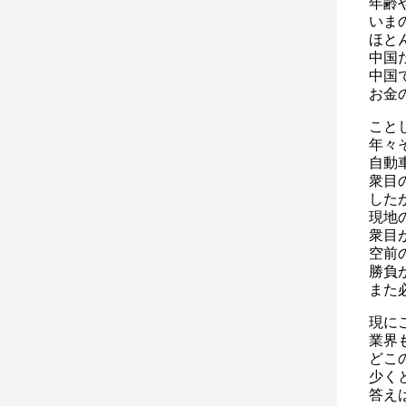
年齢
いま
ほと
中国
中国
お金
こと
年々
自動
衆目
した
現地
衆目
空前
勝負
また
現に
業界
どこ
少く
答え