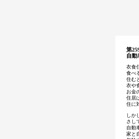
第25
自動
衣食
食べ
住む
衣や
お金
住居
住に
しか
さし
自動
家と