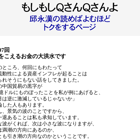
07回
をこえるお金の大洪水です
のところ、何回にもわたって
流動性による資産インフレが起ることは
られそうにもない話をしてきました。
の中国貿易の黒字が
7.6億ドルにものぼったことを私が例にあげると、
月は逆に激減しているじゃないか」
論した人もあります。
ん、景気の波のことですから、
一退あることは私も承知しています。
な波がくれば、次は小さな波になりますが、
は満潮の方向にあるのか、
とも引き潮の方向なのかということです。