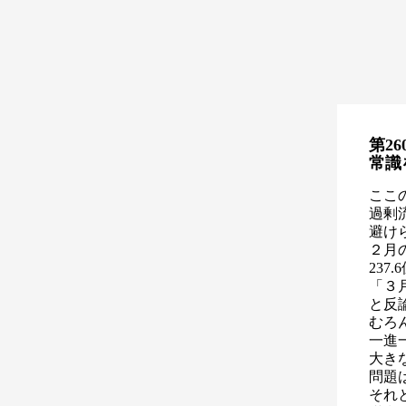
第26
常識
ここ
過剰
避け
２月
23
「３
と反
むろ
一進
大き
問題
それ