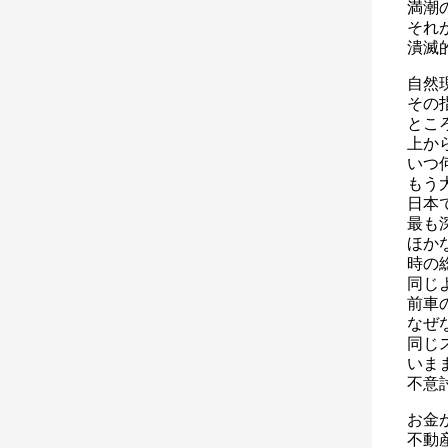
満潮
それ
潰滅
自然
その
とこ
上か
いつ
もう
日本
最も
ほか
時の
同じ
前車
なぜ
同じ
いま
不意
お金
不動