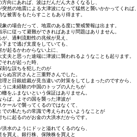
の方向にあれば、波はだんだん大きくなるし、
が突然の地震による大津波になって猛然と襲いかかってくれば
的な被害をもたらすこともあり得ます。
現象の場合だって、地震のある度に警戒警報は出ます。
指示に従って避難ができればあまり問題はありません。
ろが、過剰流動性の兆候が見え、
ら下まで逃げ支度をしていても、
何が起るかわからない上に、
大丈夫と思った途端に津波に襲われるようなことも起ります。
でそれが起った時、
深刻な誤ちを犯したのが
ならぬ宮沢さんと三重野さんでした。
総理と日銀総裁が見当違いの対策をしてしまったのですから、
ように未経験の中国のトップの人たちが
の轍をふまないという保証はありません。
ならば、よその国を襲った津波が
スケールで襲ってくるのではなくて、
までの私たちの常識で考えられないようなことが
討ちに起るのがお金の大洪水だからです。
が洪水のようにドッと溢れてくるのなら、
産を買え、銀行株、保険株を買えと