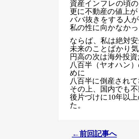
資産インフレの頃の
更に不動産の値上が
ババ抜きをする人が
私の性に向かなかっ
ならば、私は絶対安
未来のことばかり気
円高の次は海外投資
八百半（ヤオハン）
めに
八百半に倒産されて
その上、国内でも不
後片づけに10年以
た。
←前回記事へ