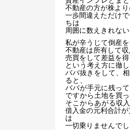
資産インフレとま
不動産の方が株より
一歩間違えただけで
ちは
周囲に数えきれない
私が辛うじて倒産を
不動産は所有して収
売買をして差益を得
という考え方に徹し
ババ抜きをして、相
ると、
ババが手元に残って
ですから土地を買っ
そこからあがる収
借入金の元利合計が
は
一切乗りませんでし