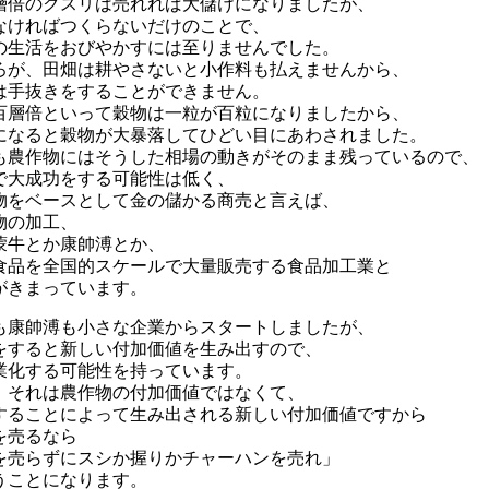
層倍のクスリは売れれば大儲けになりましたが、
なければつくらないだけのことで、
の生活をおびやかすには至りませんでした。
ろが、田畑は耕やさないと小作料も払えませんから、
は手抜きをすることができません。
百層倍といって穀物は一粒が百粒になりましたから、
になると穀物が大暴落してひどい目にあわされました。
も農作物にはそうした相場の動きがそのまま残っているので、
で大成功をする可能性は低く、
物をベースとして金の儲かる商売と言えば、
物の加工、
蒙牛とか康帥溥とか、
食品を全国的スケールで大量販売する食品加工業と
がきまっています。
も康帥溥も小さな企業からスタートしましたが、
をすると新しい付加価値を生み出すので、
業化する可能性を持っています。
、それは農作物の付加価値ではなくて、
することによって生み出される新しい付加価値ですから
を売るなら
を売らずにスシか握りかチャーハンを売れ」
うことになります。