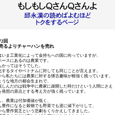
72回
売るよりチャーハンを売れ
はいま工業化によって金持ちへの国に向っていますが、
ベースにあるのは農業です。
もかってはそうでした。
化するタイやベトナムに対しても同じことが言えます。
から私たちには農業に対する懐古趣味が根強く残っています。
ような地方の都会生まれで、
親しんだのは戦争中に農家に疎開した時だけという人間にさえ
を発想の原点とする考え方が強く残っています。
し、農業は付加価値が低く、
も豊作になると穀物でも野菜でも逆に値下がりして、
から豊作貧乏という悲劇をくりかえしてきました。