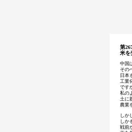
第26
米を
中国
その
日本
工業
です
私の
土に
農業
しか
しか
戦前