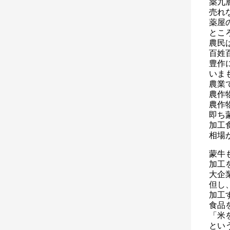
薬九
売れ
薬屋
とこ
農民
百姓
豊作
いま
農業
農作
農作
即ち
加工
相場
蒙牛
加工
大企
但し
加工
食品
「米
とい