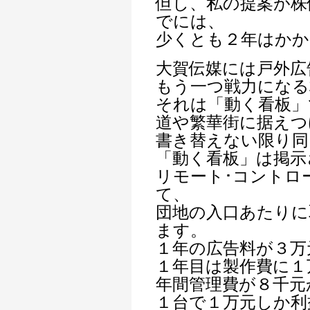
但し、私の提案が株
でには、
少くとも２年はかか
大賀伝媒には戸外広
もう一つ戦力になる
それは「動く看板」
道や繁華街に据えつ
書き替えない限り同
「動く看板」は掲示
リモート･コントロ
て、
団地の入口あたりに
ます。
１年の広告料が３万
１年目は製作費に１
年間管理費が８千元
１台で１万元しか利