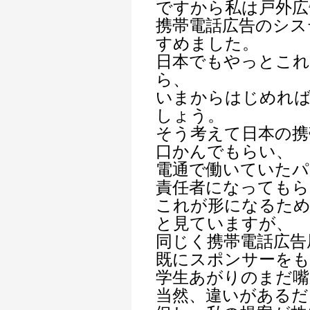
ですから私は戸外広
携帯電話広告のシス
すめました。
日本でもやっとこ
ら、
いまからはじめれ
しょう。
そう考えて日本の携
口かんでもらい、
電通で働いていたパ
責任者になってもら
これが形になるため
と見ていますが、
同じく携帯電話広告
既にスポンサーをも
学生あがりのまだ嘴
当然、違いがあるだ