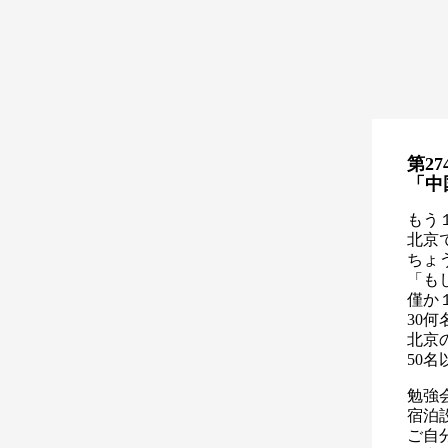
第27
「中
もう
北京
ちょ
「も
僅か
30
北京
50
勉強
宿泊
ご自