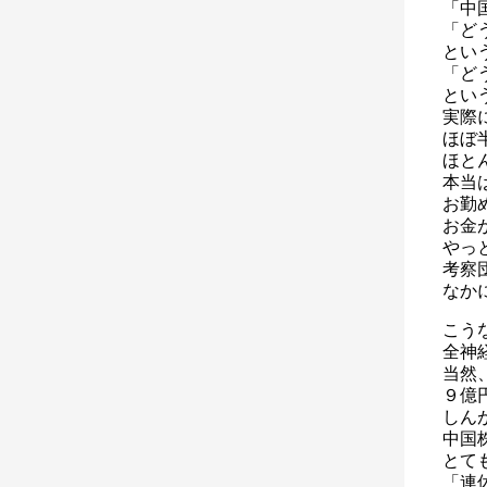
「中
「ど
とい
「ど
とい
実際
ほぼ
ほと
本当
お勤
お金
やっ
考察
なか
こう
全神
当然
９億
しん
中国
とて
「連