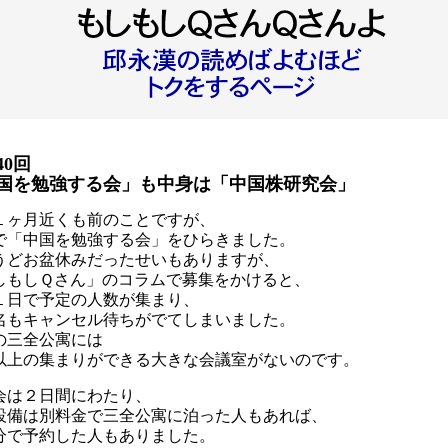
40回
国を勉強する会」も中身は「中国株研究会」
１ヶ月近くも前のことですが、
で「中国を勉強する会」をひらきました。
うどお盆休みだったせいもありますが、
しもしＱさん」のコラムで募集をかけると、
１日で予定の人数が集まり、
何名もキャンセル待ちがでてしまいました。
の三全公寓には
名以上の集まりができる大きな会議室がないのです。
会は２日間にわたり、
設備は別料金で三全公寓に泊った人もあれば、
分で予約した人もありました。