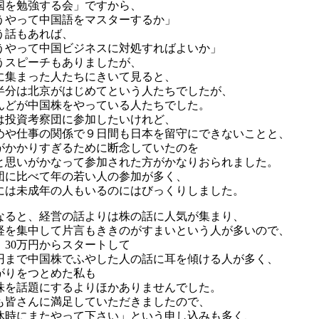
国を勉強する会」ですから、
うやって中国語をマスターするか」
う話もあれば、
うやって中国ビジネスに対処すればよいか」
うスピーチもありましたが、
に集まった人たちにきいて見ると、
半分は北京がはじめてという人たちでしたが、
んどが中国株をやっている人たちでした。
は投資考察団に参加したいけれど、
めや仕事の関係で９日間も日本を留守にできないことと、
がかかりすぎるために断念していたのを
と思いがかなって参加された方がかなりおられました。
団に比べて年の若い人の参加が多く、
には未成年の人もいるのにはびっくりしました。
なると、経営の話よりは株の話に人気が集まり、
経を集中して片言もききのがすまいという人が多いので、
、30万円からスタートして
円まで中国株でふやした人の話に耳を傾ける人が多く、
がりをつとめた私も
株を話題にするよりほかありませんでした。
も皆さんに満足していただきましたので、
休時にまたやって下さい」という申し込みも多く、