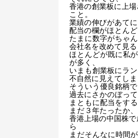
香港の創業板に上場
こと。
業績の伸びがあて
配当の欄がほとん
たまに数字がちゃ
会社名を改めて見る
ほとんどが既に私が
が多く、
いまも創業板にラ
不自然に見えてしま
そういう優良銘柄で
過去にさかのぼって
まともに配当をす
まだ３年たったか、
香港上場の中国株で
ら
まだそんなに時間