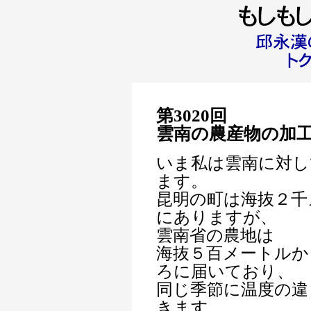
第3020回
雲南の農産物の加
いま私は雲南に対し
ます。
昆明の町は海抜２千
にありますが、
雲南省の農地は
海抜５百メートルか
ろに届いており、
同じ季節に温度の違
きます。