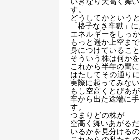
いきなり天高く舞
す。
どうしてかという
「格子なき牢獄」に
エネルギーをしっか
もっと遥か上空まで
身につけているこ
そういう株は何かを
これから半年の間に
はたしてその通り
実際に起ってみない
もし空高くとびあが
牢から出た途端に手
す。
つまりどの株が
空高く舞いあがるだ
いるかを見分ける
これからの私たちの