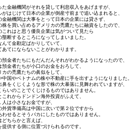
った金融機関がそれを貸して利息収入をあげますが、
ルがはじけて日本の企業が倒産寸前まで追い込まれると、
の金融機関は大事をとって日本の企業には貸さず、
の株を買い占めるアメリカの禿鷹たちに融資をしたので、
のこれはと思う優良企業は気がついて見たら
の壟断するところになってしまいました。
なんて金勘定ばかりしていて、
てあてにならないことがわかります。
の預金者たちにもだんだんそれがわかるようになったので、
は預金者たちが小口のお金をおろして、
リカの禿鷹たちの眞似をして、
や中国やベトナムの株や不動産に手を出すようになりました。
出鼻をくじくような形で株の大暴落に見舞われていますが、
くらいのことでくじけるものではありません。
とこれからドンドン海外投資がふえて、
１人は小さなお金ですが、
の外貨準備高は中国に次いで第２位ですから
あわせるとそうバカにしたものではありません。
はどちらかと言えば、
を提供する側に位置づけられるのです。