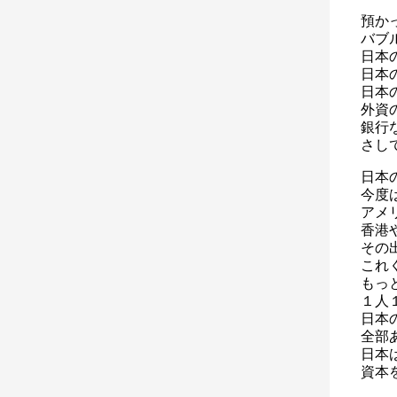
預か
バブ
日本
日本
日本
外資
銀行
さし
日本
今度
アメ
香港
その
これ
もっ
１人
日本
全部
日本
資本