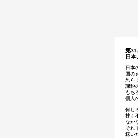
第31
日本
日本
国の
恐ら
課税
もち
個人
何し
株も
なか
それ
稼い