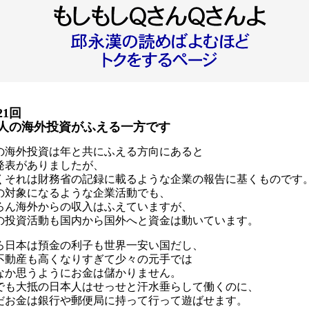
21回
人の海外投資がふえる一方です
の海外投資は年と共にふえる方向にあると
発表がありましたが、
くそれは財務省の記録に載るような企業の報告に基くものです
の対象になるような企業活動でも、
ろん海外からの収入はふえていますが、
の投資活動も国内から国外へと資金は動いています。
ろ日本は預金の利子も世界一安い国だし、
不動産も高くなりすぎて少々の元手では
なか思うようにお金は儲かりません。
でも大抵の日本人はせっせと汗水垂らして働くのに、
だお金は銀行や郵便局に持って行って遊ばせます。