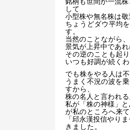
銘柄も世間が一流株
して
小型株や無名株は敬
ちょうどダウ平均
す。
当然のことながら、
景気が上昇中であれ
その逆のことも起り
いつも好調が続くわ
でも株をやる人は不
うまく不況の波を乗
すから、
株の名人と言われる
私が「株の神様」と
が私のところへ来て
「邱永漢投信やりま
きました。