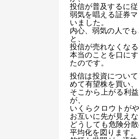
投信が普及するに従
弱気を唱える証券マ
いました。
内心、弱気の人でも
と、
投信が売れなくなる
本当のことを口に
たのです。
投信は投資について
めて有望株を買い、
そこから上がる利益
が、
いくらクロウトが
お互いに先が見えな
どうしても危険分散
平均化を図ります。