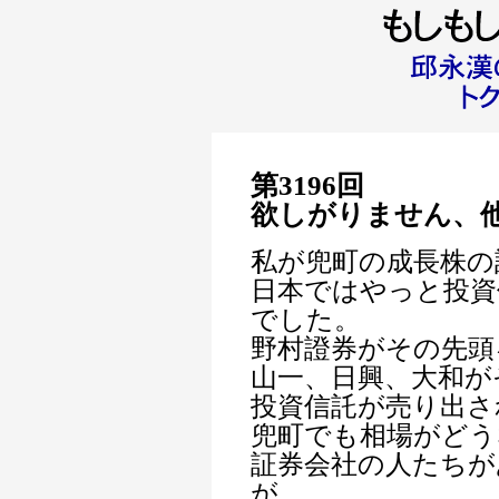
第3196回
欲しがりません、
私が兜町の成長株の
日本ではやっと投資
でした。
野村證券がその先頭
山一、日興、大和が
投資信託が売り出さ
兜町でも相場がどう
証券会社の人たちが
が、