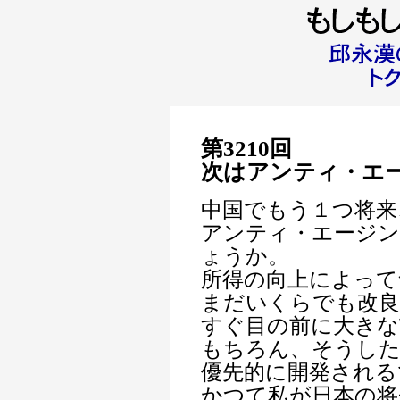
第3210回
次はアンティ・エ
中国でもう１つ将来
アンティ・エージ
ょうか。
所得の向上によって
まだいくらでも改良
すぐ目の前に大きな
もちろん、そうし
優先的に開発される
かつて私が日本の将