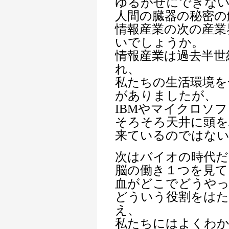
ゆるがせにできな
人間の臓器の秘密の
情報産業の次の産業
いでしょうか。
情報産業は過去半世
れ、
私たちの生活環境を
がありましたが、
IBMやマイクロソ
そろそろ天井に頭
来ているのではな
次はバイオの時代だ
脳の働き１つを見て
血がどこでどうや
どういう役割をは
え、
私たちにはよくわ