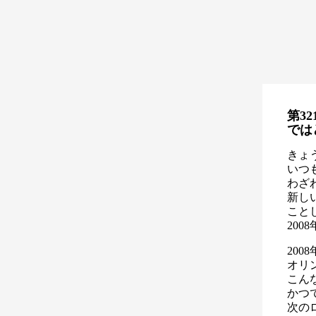
第32
では
きょ
いつ
わざ
新し
こと
20
20
オリ
こん
かつ
次の