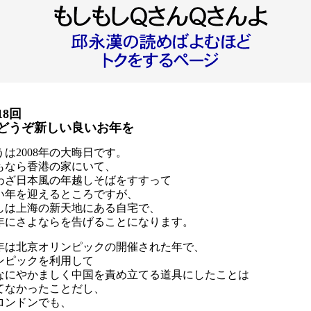
18回
どうぞ新しい良いお年を
うは2008年の大晦日です。
もなら香港の家にいて、
わざ日本風の年越しそばをすすって
い年を迎えるところですが、
しは上海の新天地にある自宅で、
08年にさよならを告げることになります。
08年は北京オリンピックの開催された年で、
ンピックを利用して
なにやかましく中国を責め立てる道具にしたことは
てなかったことだし、
ロンドンでも、