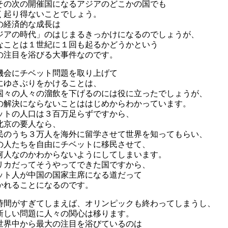
その次の開催国になるアジアのどこかの国でも
く起り得ないことでしょう。
の経済的な成長は
ジアの時代」のはじまるきっかけになるのでしょうが、
なことは１世紀に１回も起るかどうかという
の注目を浴びる大事件なのです。
機会にチベット問題を取り上げて
にゆさぶりをかけることは、
国々の人々の溜飲を下げるのには役に立ったでしょうが、
の解決にならないことははじめからわかっています。
ットの人口は３百万足らずですから、
北京の要人なら、
民のうち３万人を海外に留学させて世界を知ってもらい、
億の人たちを自由にチベットに移民させて、
何人なのかわからないようにしてしまいます。
リカだってそうやってできた国ですから、
ット人が中国の国家主席になる道だって
かれることになるのです。
時間がすぎてしまえば、オリンピックも終わってしまうし、
新しい問題に人々の関心は移ります。
世界中から最大の注目を浴びているのは