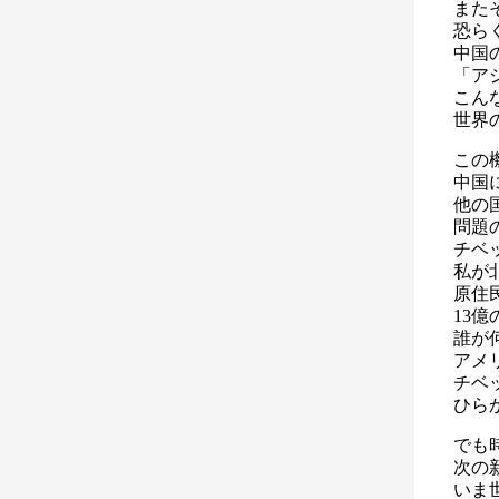
また
恐ら
中国
「ア
こん
世界
この
中国
他の
問題
チベ
私が
原住
13
誰が
アメ
チベ
ひら
でも
次の
いま