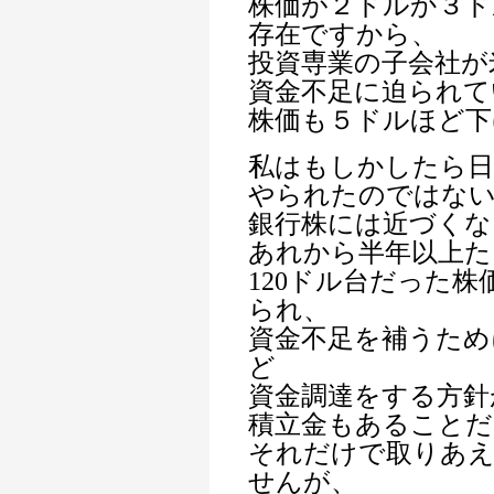
株価が２ドルか３ド
存在ですから、
投資専業の子会社が
資金不足に迫られて
株価も５ドルほど下
私はもしかしたら日
やられたのではな
銀行株には近づくな
あれから半年以上た
120ドル台だった株
られ、
資金不足を補うため
ど
資金調達をする方針
積立金もあることだ
それだけで取りあ
せんが、