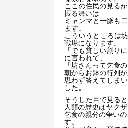
ここの住民の見るか
振る舞いは
ミャンマと一脈も二
ます。
こういうところは坊
戦場になります。
「でも貧しい割りに
に言われて、
「坊さんって乞食の
朝からお鉢の行列が
思わず答えてしまい
した。
そうした目で見ると
人類の歴史はヤクザ
乞食の親分の争いの
す。