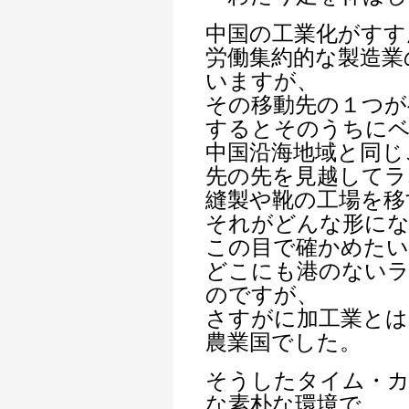
中国の工業化がすす
労働集約的な製造業
いますが、
その移動先の１つが
するとそのうちに
中国沿海地域と同じ
先の先を見越してラ
縫製や靴の工場を移
それがどんな形に
この目で確かめたい
どこにも港のない
のですが、
さすがに加工業とは
農業国でした。
そうしたタイム・
な素朴な環境で、