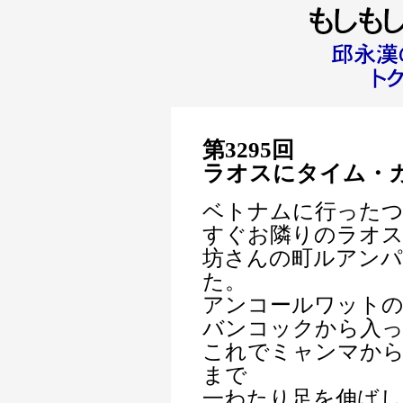
第3295
回
ラオスにタイム・
ベトナムに行った
すぐお隣りのラオ
坊さんの町ルアンパ
た。
アンコールワット
バンコックから入
これでミャンマか
まで
一わたり足を伸ばし