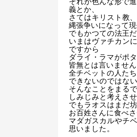
それが色んな形で進
義とか、
さてはキリスト教、
縄張争いになって現
でもかつての法王
いまはヴァチカン
ですから
ダライ・ラマがポタ
皆無とは言いません
全チベットの人た
できないのではな
そんなことをまる
しみじみと考えさ
でもラオスはまだ
お百姓さんに食べ
マダガスカルやチ
思いました。