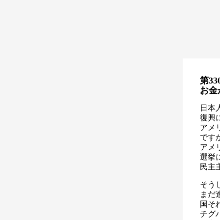
第33
お金
日本
復興
アメ
です
アメ
選挙
民主
そう
まだ
国そ
チグ