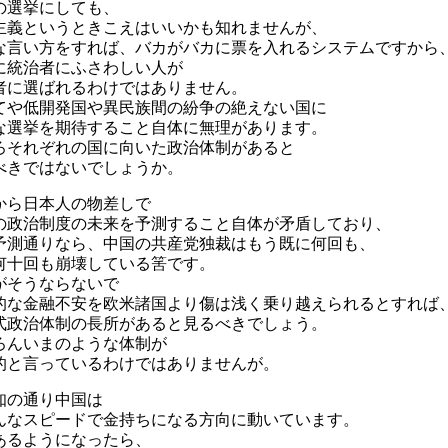
の選挙にしても、
主義というときこえはいいかも知れませんが、
な言い方をすれば、バカがバカに票を入れるシステムですから
に統治者にふさわしい人が
者に選ばれるわけではありません。
てや低開発国や異民族間の紛争の絶えない国に
な選挙を期待すること自体に無理があります。
ろそれぞれの国に向いた政治体制があると
べきではないでしょうか。
から日本人の物差しで
の政治制度の未来を予測すること自体が矛盾しており、
予測通りなら、中国の共産党独裁はもう既に何回も、
何十回も崩壊している筈です。
がそうならないで
的な金融不安を欧米諸国より傷は浅く乗り越えられるとすれば
式政治体制の長所があると見るべきでしょう。
ろんいまのような体制が
的と言っているわけではありませんが。
知の通り中国は
んなスピードで金持ちになる方向に動いています。
あるようになったら、