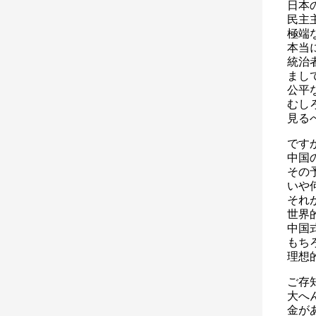
日本
民主
極端
本当
統治
まし
公平
むし
見る
です
中国
その
いや
それ
世界
中国
もち
理想
ご存
大へ
金が