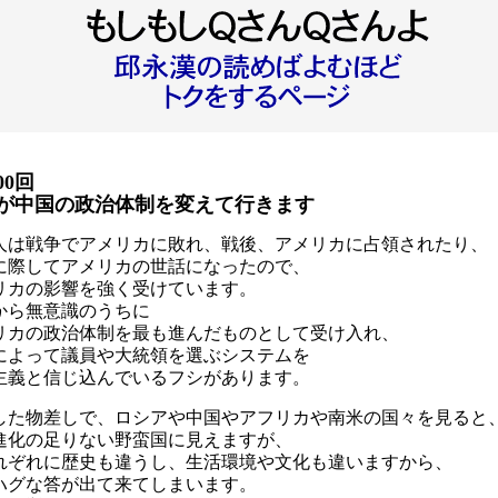
00回
が中国の政治体制を変えて行きます
人は戦争でアメリカに敗れ、戦後、アメリカに占領されたり、
に際してアメリカの世話になったので、
リカの影響を強く受けています。
から無意識のうちに
リカの政治体制を最も進んだものとして受け入れ、
によって議員や大統領を選ぶシステムを
主義と信じ込んでいるフシがあります。
した物差しで、ロシアや中国やアフリカや南米の国々を見ると
進化の足りない野蛮国に見えますが、
れぞれに歴史も違うし、生活環境や文化も違いますから、
ハグな答が出て来てしまいます。