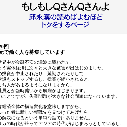
20回
元で働く人を募集しています
世界中が金融不安の津波に襲われて、
とう実体経済に次々と大きな被害が出はじめました。
の投資が中止されたり、延期されたりして
建設もストップするし、操業が縮小されると、
まち人があまるようになりますから、
社員とか臨時傭いから解雇がはじまります。
のことですが、失業問題が大きな社会問題になっています。
は経済全体の構造変化を意味しますから、
失った者に新しい就職先を見つけてあげたら
の解決になるという単純な話ではありません。
リカの時代が終ってアジアの時代がはじまろうとしているし、