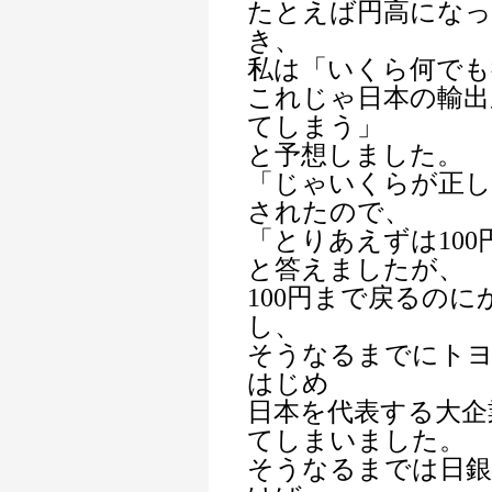
たとえば円高になっ
き、
私は「いくら何でも
これじゃ日本の輸出
てしまう」
と予想しました。
「じゃいくらが正
されたので、
「とりあえずは10
と答えましたが、
100円まで戻るの
し、
そうなるまでにトヨ
はじめ
日本を代表する大企
てしまいました。
そうなるまでは日銀