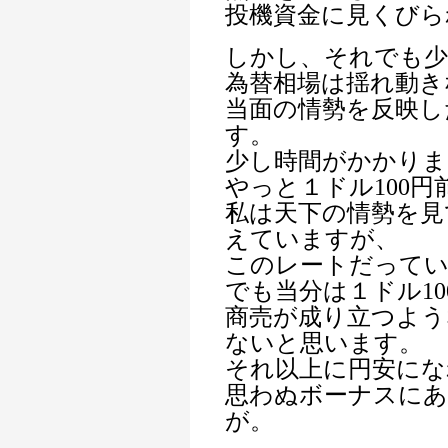
投機資金に見くびら
しかし、それでも少
為替相場は揺れ動き
当面の情勢を反映し
す。
少し時間がかかりま
やっと１ドル100
私は天下の情勢を見
えていますが、
このレートだって
でも当分は１ドル1
商売が成り立つよう
ないと思います。
それ以上に円安にな
思わぬボーナスに
が。