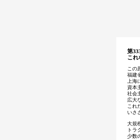
第33
これ
この
福建
上海
資本
社会
広大
これ
いさ
大規
トラ
少数