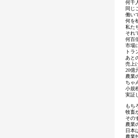
何千
同じ
働い
何を
私た
それ
何百
市場
トラ
あと
売上
20
農業
ちゃ
小規
実証
もち
牧畜
その
農業
日本
農業