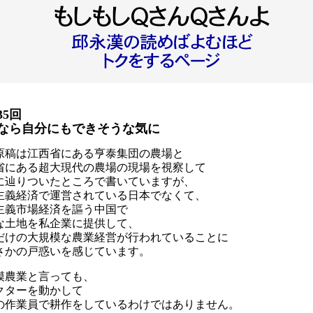
35回
なら自分にもできそうな気に
原稿は江西省にある亨泰集団の農場と
省にある超大現代の農場の現場を視察して
に辿りついたところで書いていますが、
主義経済で運営されている日本でなくて、
主義市場経済を謳う中国で
な土地を私企業に提供して、
だけの大規模な農業経営が行われていることに
さかの戸惑いを感じています。
模農業と言っても、
クターを動かして
の作業員で耕作をしているわけではありません。