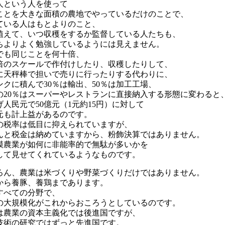
人という人を使って
ことを大きな面積の農地でやっているだけのことで、
ている人はもとよりのこと、
植えて、いつ収穫をするか監督している人たちも、
ちよりよく勉強しているようには見えません。
でも同じことを何十倍、
倍のスケールで作付けしたり、収穫したりして、
に天秤棒で担いで売りに行ったりする代わりに、
ンクに積んで30％は輸出、50％は加工工場、
の20％はスーパーやレストランに直接納入する形態に変わると
げ人民元で50億元（1元約15円）に対して
億元も計上益があるのです。
の税率は低目に抑えられていますが、
んと税金は納めていますから、粉飾決算ではありません。
模農業が如何に非能率的で無駄が多いかを
して見せてくれているようなものです。
ろん、農業は米づくりや野菜づくりだけではありません。
から養豚、養鶏まであります。
すべての分野で、
の大規模化がこれからおころうとしているのです。
は農業の資本主義化では後進国ですが、
技術の研究ではずっと先進国です。