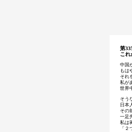
第33
これ
中国
もは
それ
私が
世界
そう
日本
その
一足
私は
「２