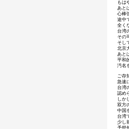
もは
あと
心棒
途中
全く
台湾
その
そし
北京
あと
平和
汚名
ご存
急速
台湾
認め
しか
双方
中国
台湾
少し
予想