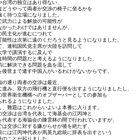
や台湾の独立はあり得ない、
はどうやって両者が交渉の椅子に坐るかを
強く待つ立場になりました。
で武力による解放の可能性が
なかったわけではありませんが、
の民主化が進むにつれて
可能性は次第に遠のくだろうと見るようになりました。
て、連戦国民党主席が大陸を訪問して
大学で講演するに及んで
は時間の問題だと考えるようになりました。
的に解決できる問題を血を流して
を後世まで遺す中国人がいるわけがないからです。
知の通り両者の交渉は最近、
に進み、双方の飛行機と直行便を出すようになりましたし、
の世界衛生機構へのオブザーバーとしての参加も
られるようになりました。
し、難題はこれからいよいよ本番に入ります。
の交渉は台湾を代表して海基会の江丙坤と
を代表する海協会の陳雲林の間で行われていますが、
では交渉に対する嫌がらせが後を絶たず、
前には江丙坤代表が馬英九総統に辞表を出すという
外のことが起りました。