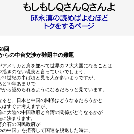
58回
からの中台交渉が難題中の難題
がアメリカと肩を並べて世界の２大大国になることは
や揺ぎのない現実と言っていいでしょう。
を21世紀の半ば頃と見る人が多いようですが、
あと10年あまりで
中から認められるようになるだろうと見ています。
なると、日本と中国の関係はどうなるだろうかと
人はすぐに考えますが、
前に大陸の中国政府と台湾の関係がどうなるかが
先に決まります。
蒋介石の国民政府が
つの中国」を拒否して国連を脱退した時に、